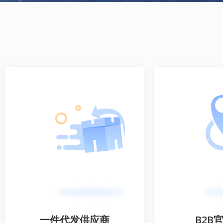
一件代发供应商
B2B